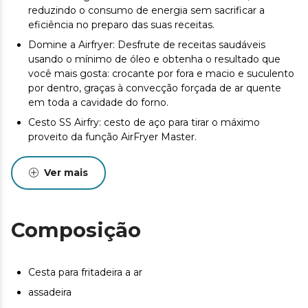
reduzindo o consumo de energia sem sacrificar a
eficiência no preparo das suas receitas.
Domine a Airfryer: Desfrute de receitas saudáveis ​​
usando o mínimo de óleo e obtenha o resultado que
você mais gosta: crocante por fora e macio e suculento
por dentro, graças à convecção forçada de ar quente
em toda a cavidade do forno.
Cesto SS Airfry: cesto de aço para tirar o máximo
proveito da função AirFryer Master.
Mestre do Vapor: cozinha usando apenas vapor para
preservar ao máximo o sabor e os nutrientes dos
Ver mais
alimentos.
Cozimento 3D: distribuição de calor perfeita em 3D que
permite alcançar todas as áreas do forno para cozinhar
Composição
em até 5 níveis.
Pizza Master: prepare pizzas italianas autênticas na
pedra especial incluída no forno e consiga um
Cesta para fritadeira a ar
cozimento perfeito da massa.
assadeira
Pedra para Pizza XXL: Base de pedra com 35 cm de