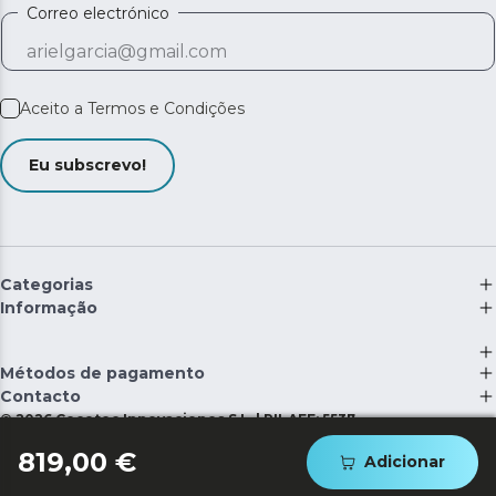
Correo electrónico
Aceito a
Termos e Condições
Eu subscrevo!
Categorias
Informação
Métodos de pagamento
Contacto
©
2026
Cecotec Innovaciones S.L. | RII-AEE: 5537
819,00 €
Adicionar