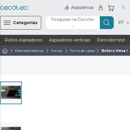
Assistência
Pesquisar na Cecotec
Categorias
PT
...
Robôs Aspiradores
Aspiradores verticais
Eletrodoméstic
Eletrodomésticos
Fornos
Forno de vapor
Bolero Hexa S