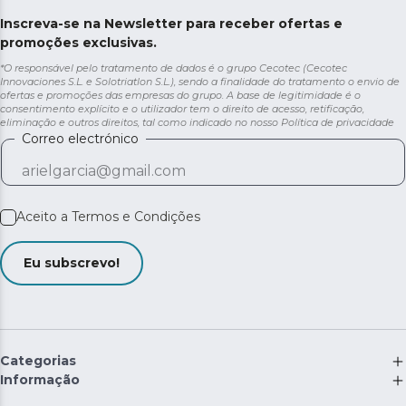
Inscreva-se na Newsletter para receber ofertas e
promoções exclusivas.
*O responsável pelo tratamento de dados é o grupo Cecotec (Cecotec
Innovaciones S.L. e Solotriatlon S.L.), sendo a finalidade do tratamento o envio de
ofertas e promoções das empresas do grupo. A base de legitimidade é o
consentimento explícito e o utilizador tem o direito de acesso, retificação,
eliminação e outros direitos, tal como indicado no nosso
Política de privacidade
Correo electrónico
Aceito a
Termos e Condições
Eu subscrevo!
Categorias
Informação