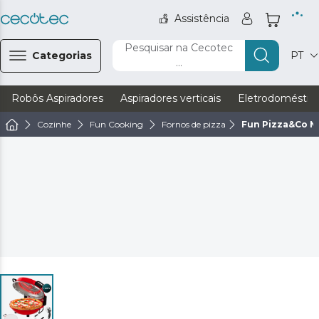
Assistência
Pesquisar na Cecotec
Categorias
PT
...
Robôs Aspiradores
Aspiradores verticais
Eletrodoméstic
Cozinhe
Fun Cooking
Fornos de pizza
Fun Pizza&Co 