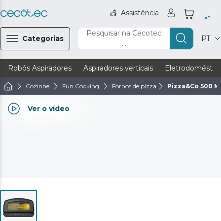
Assistência
Pesquisar na Cecotec
Categorias
PT
...
Robôs Aspiradores
Aspiradores verticais
Eletrodoméstic
Cozinhe
Fun Cooking
Fornos de pizza
Pizza&Co 500 M
Ver o vídeo