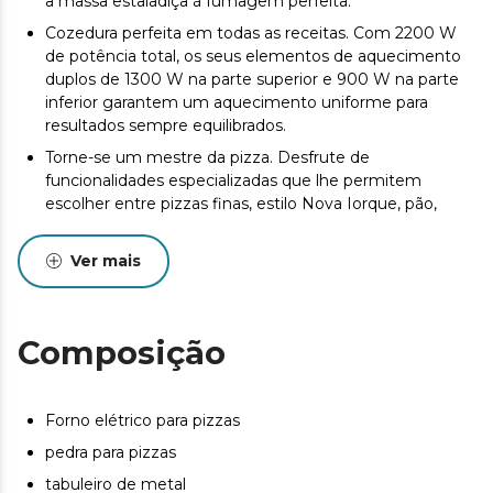
a massa estaladiça à fumagem perfeita.
Cozedura perfeita em todas as receitas. Com 2200 W
de potência total, os seus elementos de aquecimento
duplos de 1300 W na parte superior e 900 W na parte
inferior garantem um aquecimento uniforme para
resultados sempre equilibrados.
Torne-se um mestre da pizza. Desfrute de
funcionalidades especializadas que lhe permitem
escolher entre pizzas finas, estilo Nova Iorque, pão,
congeladas, personalizadas e napolitanas para satisfazer
os seus desejos e criatividade.
Ver mais
Versatilidade total. Desfrute de todas as suas funções,
com as quais pode assar, cozer, desidratar, manter
quente, grelhar e gratinar.
Composição
Fumado gourmet em casa. Transforme as suas receitas
com a função de fumagem, que utiliza aparas de
madeira para proporcionar um sabor distinto e autêntico
Forno elétrico para pizzas
que irá deliciar os seus sentidos.
pedra para pizzas
Ele prepara pizzas sem parar. Active o modo de
especialista em pizzas para 30 minutos de
tabuleiro de metal