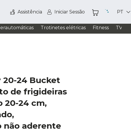
Assistência
Iniciar Sessão
PT
perautomáticas
Trotinetes elétricas
Fitness
TV / S
y 20-24 Bucket
to de frigideiras
 20-24 cm,
ado,
 não aderente