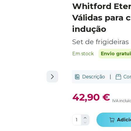
Whitford Ete
Válidas para 
indução
Set de frigideiras
Em stock
Envio gratu
Descrição
|
Co
42,90 €
IVA incluí
Adici