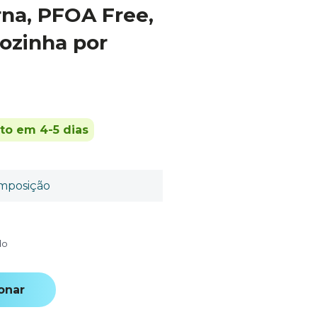
rna, PFOA Free,
cozinha por
ito em 4-5 dias
mposição
do
onar