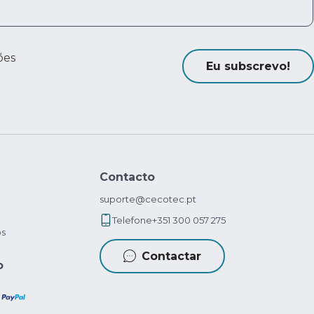
ões
Eu subscrevo!
Contacto
suporte@cecotec.pt
Telefone
+351 300 057 275
os
Contactar
o