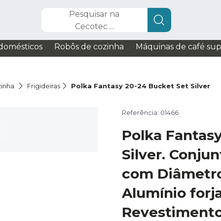
Pesquisar na
Cecotec ...
domésticos
Robôs de cozinha
Máquinas de café su
zinha
Frigideiras
Polka Fantasy 20-24 Bucket Set Silver
Referência: 01466
Polka Fantas
Silver. Conjun
com Diâmetro
Alumínio forj
Revestimento