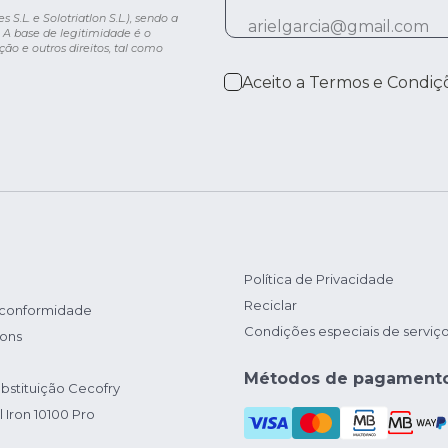
.L. e Solotriatlon S.L.), sendo a
 A base de legitimidade é o
ção e outros direitos, tal como
Aceito a
Termos e Condiç
Política de Privacidade
Reciclar
 conformidade
Condições especiais de serviç
ions
Métodos de pagament
bstituição Cecofry
 Iron 10100 Pro