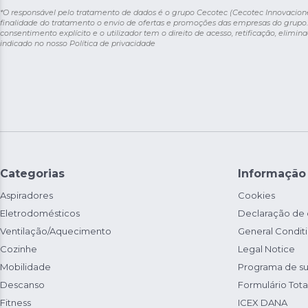
*O responsável pelo tratamento de dados é o grupo Cecotec (Cecotec Innovaciones S
finalidade do tratamento o envio de ofertas e promoções das empresas do grupo.
consentimento explícito e o utilizador tem o direito de acesso, retificação, elimina
indicado no nosso
Política de privacidade
Categorias
Informação
Aspiradores
Cookies
Eletrodomésticos
Declaração de
Ventilação/Aquecimento
General Condit
Cozinhe
Legal Notice
Mobilidade
Programa de su
Descanso
Formulário Total
Fitness
ICEX DANA