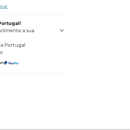
ixar
Portugal!
acilmente a sua
ra Portugal
to