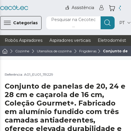
Assistência
Pesquisar na Cecotec
Categorias
PT
...
Robôs Aspiradores
Aspiradores verticais
Eletrodoméstic
Cozinhe
Utensílios de cozinha
Frigideiras
Conjunto de p
Referência: A01_EU01_119229
Conjunto de panelas de 20, 24 e
28 cm e caçarola de 16 cm,
Coleção Gourmet+. Fabricado
em alumínio fundido com três
camadas antiaderentes,
oferece elevada durabilidade e