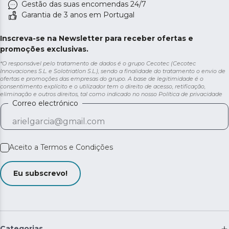
Gestão das suas encomendas 24/7
Garantia de 3 anos em Portugal
Inscreva-se na Newsletter para receber ofertas e
promoções exclusivas.
*O responsável pelo tratamento de dados é o grupo Cecotec (Cecotec
Innovaciones S.L. e Solotriatlon S.L.), sendo a finalidade do tratamento o envio de
ofertas e promoções das empresas do grupo. A base de legitimidade é o
consentimento explícito e o utilizador tem o direito de acesso, retificação,
eliminação e outros direitos, tal como indicado no nosso
Política de privacidade
Correo electrónico
Aceito a
Termos e Condições
Eu subscrevo!
Categorias