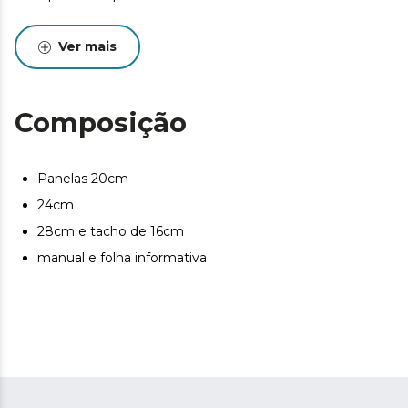
Ideal para cozinhar guisados, sopas e muito mais com
resultados de qualidade profissional.
Ver mais
Composição
Panelas 20cm
24cm
28cm e tacho de 16cm
manual e folha informativa