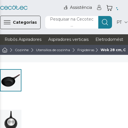
Assistência
Pesquisar na Cecotec
Categorias
PT
...
Robôs Aspiradores
Aspiradores verticais
Eletrodoméstic
Cozinhe
Utensílios de cozinha
Frigideiras
Wok 28 cm, C