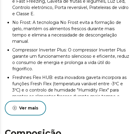
e Fast Freezing, Gaveta de frutas e legumes, Luz Led,
Controlo eletrónico, Porta reversível, Prateleiras de vidro
e Classe E.
No Frost: A tecnologia No Frost evita a formação de
gelo, mantém os alimentos frescos durante mais
tempo e elimina a necessidade de descongelação
manual.
Compressor Inverter Plus: O compressor Inverter Plus
garante um funcionamento silencioso e eficiente, reduz
o consumo de energia e prolonga a vida útil do
frigorífico.
Freshnes Flex HUB: esta inovadora gaveta incorpora as
funções Fresh Flex (temperatura variável entre -3ºC e
3ºC) e o controlo de humidade "Humidity Flex" para
manter os alimentos frescos durante mais tempo e
arrefecer rapidamente bebidas e cervejas, adaptando-se
Ver mais
a todas as ocasiões.
Multi AirFlow: este sistema distribui o ar frio de forma
uniforme, garantindo uma temperatura constante em
todo o frigorífico.
Composição