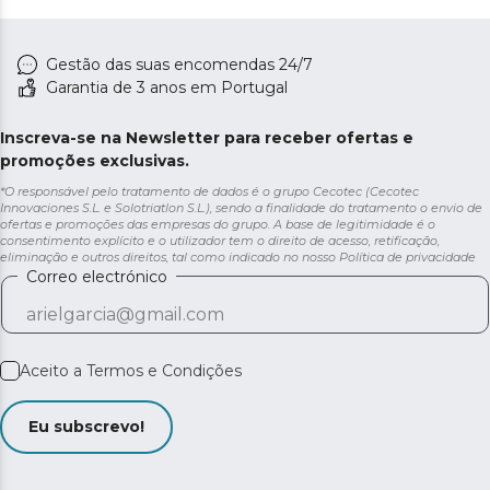
Gestão das suas encomendas 24/7
Garantia de 3 anos em Portugal
Inscreva-se na Newsletter para receber ofertas e
promoções exclusivas.
*O responsável pelo tratamento de dados é o grupo Cecotec (Cecotec
Innovaciones S.L. e Solotriatlon S.L.), sendo a finalidade do tratamento o envio de
ofertas e promoções das empresas do grupo. A base de legitimidade é o
consentimento explícito e o utilizador tem o direito de acesso, retificação,
eliminação e outros direitos, tal como indicado no nosso
Política de privacidade
Correo electrónico
Aceito a
Termos e Condições
Eu subscrevo!