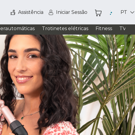
Assistência
Iniciar Sessão
PT
perautomáticas
Trotinetes elétricas
Fitness
TV / S