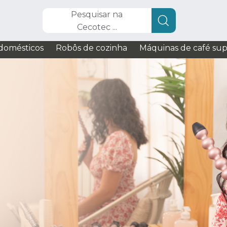
Pesquisar na
Cecotec ...
domésticos
Robôs de cozinha
Máquinas de café su