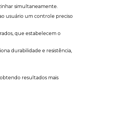
ozinhar simultaneamente.
ao usuário um controle preciso
urados, que estabelecem o
ona durabilidade e resistência,
 obtendo resultados mais
as à tecnologia PerfectCook de