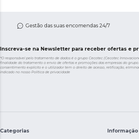
Gestão das suas encomendas 24/7
Inscreva-se na Newsletter para receber ofertas e p
*O responsável pelo tratamento de dados é o grupo Cecotec (Cecotec Innovaciones S
finalidade do tratamento o envio de ofertas e promoções das empresas do grupo.
consentimento explícito e o utilizador tem o direito de acesso, retificação, elimina
indicado no nosso
Política de privacidade
Categorias
Informação