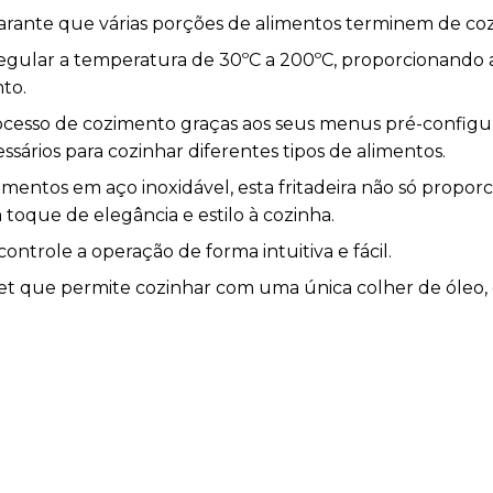
garante que várias porções de alimentos terminem de c
egular a temperatura de 30ºC a 200ºC, proporcionando 
to.
rocesso de cozimento graças aos seus menus pré-config
ários para cozinhar diferentes tipos de alimentos.
ntos em aço inoxidável, esta fritadeira não só proporci
oque de elegância e estilo à cozinha.
 controle a operação de forma intuitiva e fácil.
diet que permite cozinhar com uma única colher de óleo,
enha resultados excepcionais em todas as receitas graç
ro e sai pelos orifícios traseiros.