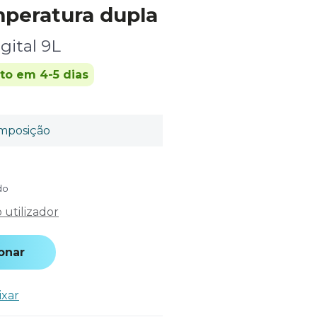
mperatura dupla
igital 9L
ito em 4-5 dias
mposição
do
utilizador
onar
ixar