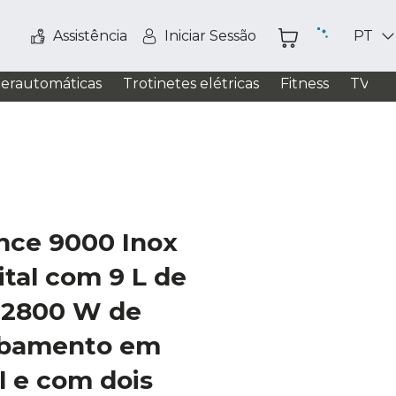
Assistência
Iniciar Sessão
PT
perautomáticas
Trotinetes elétricas
Fitness
TV / S
nce 9000 Inox
ital com 9 L de
 2800 W de
abamento em
l e com dois