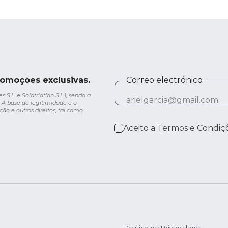
romoções exclusivas.
Correo electrónico
.L. e Solotriatlon S.L.), sendo a
 A base de legitimidade é o
ção e outros direitos, tal como
Aceito a
Termos e Condiç