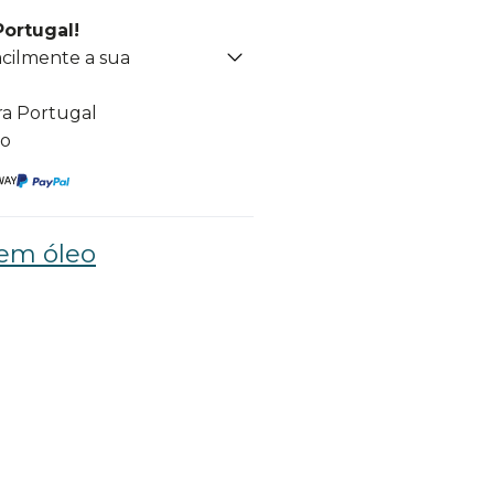
Portugal!
acilmente a sua
ra Portugal
to
sem óleo