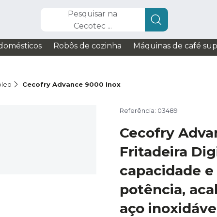
Pesquisar na
Cecotec ...
domésticos
Robôs de cozinha
Máquinas de café su
óleo
Cecofry Advance 9000 Inox
Referência: 03489
Cecofry Adva
Fritadeira Dig
capacidade e
potência, ac
aço inoxidáve