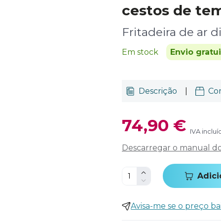
cestos de te
Fritadeira de ar d
Em stock
Envio gratu
Descrição
|
Co
74,90 €
IVA incluí
Descarregar o manual do 
Adici
Avisa-me se o preço ba