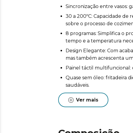
Sincronização entre vasos: 
30 a 200ºC: Capacidade de r
sobre o processo de cozimen
8 programas: Simplifica o p
tempo e a temperatura necess
Design Elegante: Com acabame
mas também acrescenta um t
Painel táctil multifuncional:
Quase sem óleo: fritadeira 
saudáveis.
Tecnologia PerfectCook: Obt
Ver mais
ar quente que circula por dent