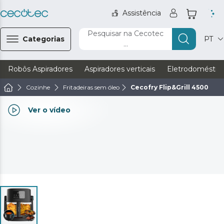
Assistência
Pesquisar na Cecotec
Categorias
PT
...
Robôs Aspiradores
Aspiradores verticais
Eletrodoméstic
Cozinhe
Fritadeiras sem óleo
Cecofry Flip&Grill 4500
Ver o vídeo