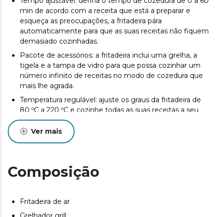
Tempo ajustável: defina o tempo de cozedura de 0 a 60
min de acordo com a receita que está a preparar e
esqueça as preocupações, a fritadeira pára
automaticamente para que as suas receitas não fiquem
demasiado cozinhadas.
Pacote de acessórios: a fritadeira inclui uma grelha, a
tigela e a tampa de vidro para que possa cozinhar um
número infinito de receitas no modo de cozedura que
mais lhe agrada.
Temperatura regulável: ajuste os graus da fritadeira de
80 ºC a 220 ºC e cozinhe todas as suas receitas a seu
gosto.
Ver mais
6 menus: cozedura com um toque. Selecione o menu
que melhor se adapta à sua receita e esqueça-o, a
fritadeira escolhe automaticamente o modo de
cozedura, o tempo e a temperatura para que as suas
Composição
receitas saiam perfeitas.
Potência de 1500 W: cozinhe qualquer receita e
obtenha resultados perfeitos em menos tempo.
Fritadeira de ar
Grelhador grill