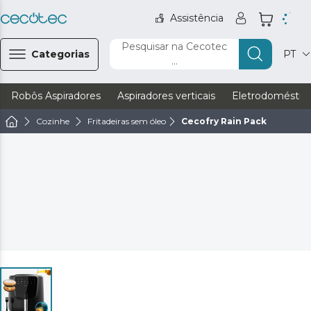
Assistência
Pesquisar na Cecotec
Categorias
PT
...
Robôs Aspiradores
Aspiradores verticais
Eletrodoméstic
Cozinhe
Fritadeiras sem óleo
Cecofry Rain Pack