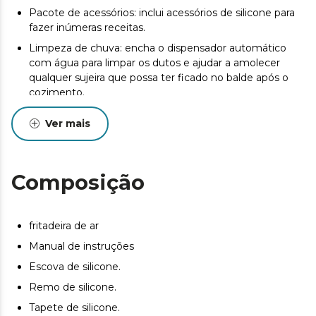
Pacote de acessórios: inclui acessórios de silicone para
fazer inúmeras receitas.
Limpeza de chuva: encha o dispensador automático
com água para limpar os dutos e ajudar a amolecer
qualquer sujeira que possa ter ficado no balde após o
cozimento.
Perfect Protect: a grelha que separa a resistência do
Ver mais
balde é facilmente removida para facilitar a limpeza.
Timer de 0,5 a 24 horas: você pode programar sua
fritadeira para começar a cozinhar seus pratos na hora
Composição
exata que desejar.
Painel táctil multifunções: controle todas as suas
preparações através do seu display táctil que lhe
fritadeira de ar
permitirá cozinhar da forma mais confortável.
Manual de instruções
PreHeat: função de pré-aquecimento para atingir o
ponto perfeito para cada alimento.
Escova de silicone.
Crocante Saudável: cozinhe com água e obtenha
Remo de silicone.
receitas crocantes e mais saudáveis.
Tapete de silicone.