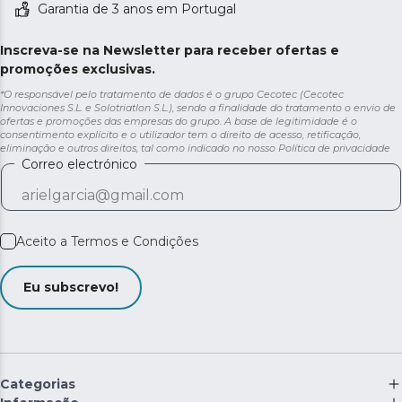
Garantia de 3 anos em Portugal
Inscreva-se na Newsletter para receber ofertas e
promoções exclusivas.
*O responsável pelo tratamento de dados é o grupo Cecotec (Cecotec
Innovaciones S.L. e Solotriatlon S.L.), sendo a finalidade do tratamento o envio de
ofertas e promoções das empresas do grupo. A base de legitimidade é o
consentimento explícito e o utilizador tem o direito de acesso, retificação,
eliminação e outros direitos, tal como indicado no nosso
Política de privacidade
Correo electrónico
Aceito a
Termos e Condições
Eu subscrevo!
Categorias