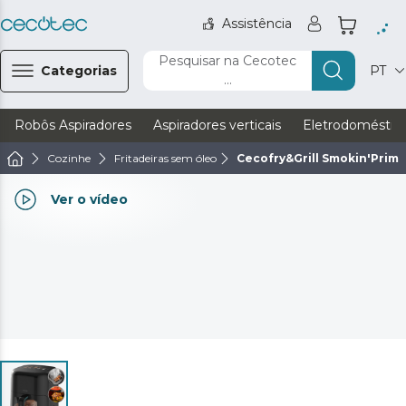
Assistência
Pesquisar na Cecotec
Categorias
PT
...
Robôs Aspiradores
Aspiradores verticais
Eletrodoméstic
Cozinhe
Fritadeiras sem óleo
Cecofry&Grill Smokin'Prim
Ver o vídeo