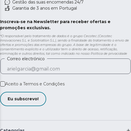
Gestão das suas encomendas 24/7
Garantia de 3 anos em Portugal
Inscreva-se na Newsletter para receber ofertas e
promoções exclusivas.
*O responsável pelo tratamento de dados é o grupo Cecotec (Cecotec
Innovaciones S.L. e Solotriatlon S.L.), sendo a finalidade do tratamento o envio de
ofertas e promoções das empresas do grupo. A base de legitimidade é o
consentimento explícito e o utilizador tem o direito de acesso, retificação,
eliminação e outros direitos, tal como indicado no nosso
Política de privacidade
Correo electrónico
Aceito a
Termos e Condições
Eu subscrevo!
Categorias