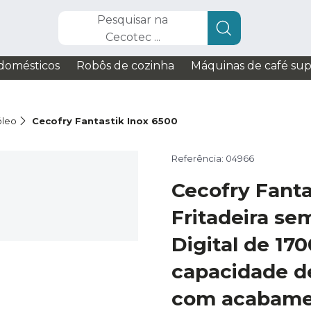
Pesquisar na
Cecotec ...
domésticos
Robôs de cozinha
Máquinas de café su
óleo
Cecofry Fantastik Inox 6500
Referência: 04966
Cecofry Fanta
Fritadeira sem
Digital de 17
capacidade de
com acabame