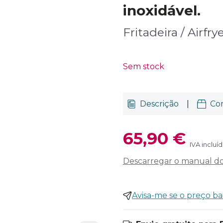
inoxidável.
Fritadeira / Airfr
Sem stock
Descrição
|
Co
65,90 €
IVA incluí
Descarregar o manual do 
Avisa-me se o preço ba