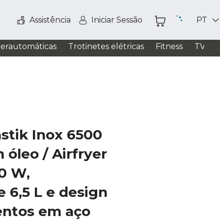
Assistência
Iniciar Sessão
PT
perautomáticas
Trotinetes elétricas
Fitness
TV / S
stik Inox 6500
 óleo / Airfryer
00 W,
 6,5 L e design
ntos em aço