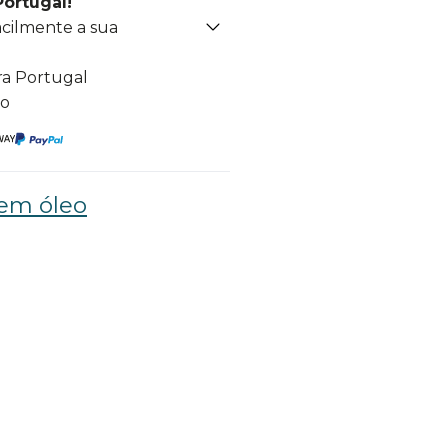
Portugal!
acilmente a sua
ra Portugal
to
sem óleo