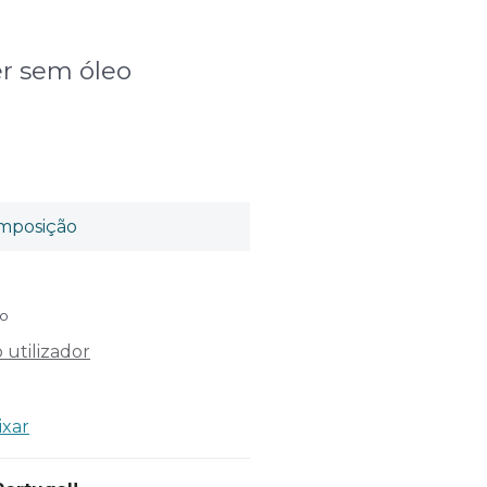
yer sem óleo
mposição
do
utilizador
ixar