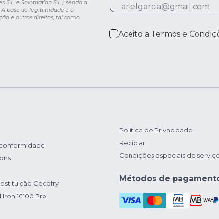
.L. e Solotriatlon S.L.), sendo a
 A base de legitimidade é o
ção e outros direitos, tal como
Aceito a
Termos e Condiç
Política de Privacidade
Reciclar
 conformidade
Condições especiais de serviç
ions
Métodos de pagament
bstituição Cecofry
 Iron 10100 Pro