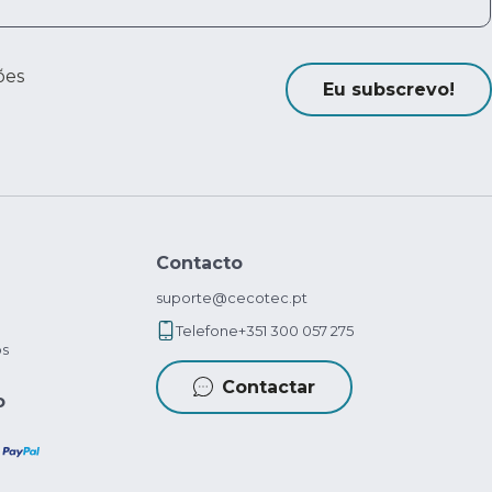
ões
Eu subscrevo!
Contacto
suporte@cecotec.pt
Telefone
+351 300 057 275
os
Contactar
o