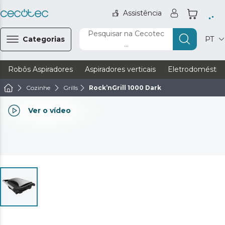
Assistência
Pesquisar na Cecotec
Categorias
PT
...
Robôs Aspiradores
Aspiradores verticais
Eletrodoméstic
Cozinhe
Grills
Rock’nGrill 1000 Dark
Ver o vídeo