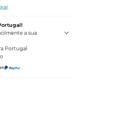
ixar
Portugal!
acilmente a sua
ra Portugal
to