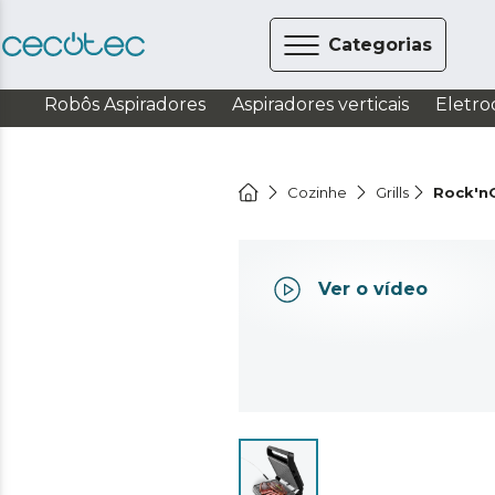
Categorias
Robôs Aspiradores
Aspiradores verticais
Eletro
Cozinhe
Grills
Rock'nG
Ver o vídeo