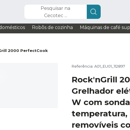
Pesquisar na
Cecotec ...
domésticos
Robôs de cozinha
Máquinas de café su
rill 2000 PerfectCook
Referência: A01_EU01_112897
Rock'nGrill 2
Grelhador elé
W com sonda
temperatura, 
removíveis c