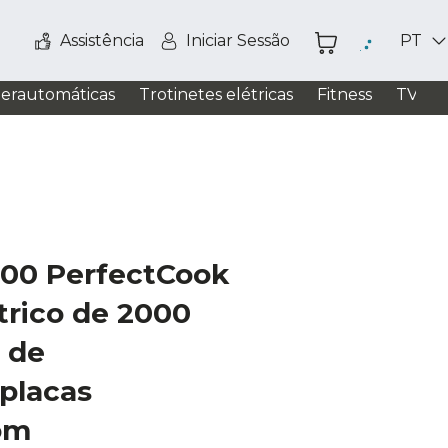
Assistência
Iniciar Sessão
PT
perautomáticas
Trotinetes elétricas
Fitness
TV / S
000 PerfectCook
trico de 2000
 de
placas
om