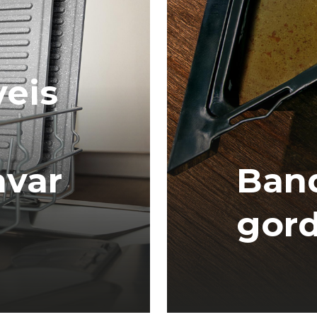
veis
avar
Band
gord