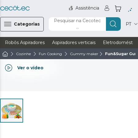
Assistência
Pesquisar na Cecotec
Categorias
PT
...
Robôs Aspiradores
Aspiradores verticais
Eletrodoméstic
Cozinhe
Fun Cooking
Gummy maker
Fun&Sugar Gu
Ver o vídeo