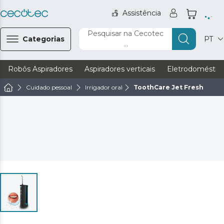
Assistência
Pesquisar na Cecotec
Categorias
PT
...
Robôs Aspiradores
Aspiradores verticais
Eletrodoméstic
Cuidado pessoal
Irrigador oral
ToothCare Jet Fresh