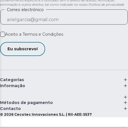
consentimento explícito e o utilizador tem o direito de acesso, retificação,
eliminação e outros direitos, tal como indicado no nosso
Política de privacidade
Correo electrónico
Aceito a
Termos e Condições
Eu subscrevo!
Categorias
Informação
Métodos de pagamento
Contacto
©
2026
Cecotec Innovaciones S.L. | RII-AEE: 5537