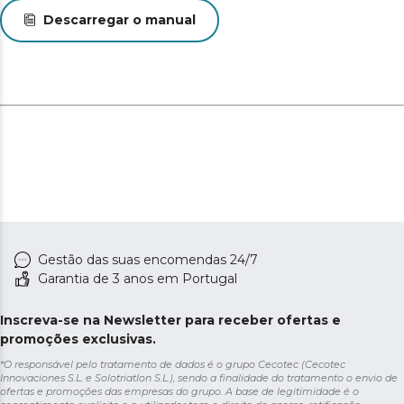
N/A
Descarregar o manual
Gestão das suas encomendas 24/7
Garantia de 3 anos em Portugal
Inscreva-se na Newsletter para receber ofertas e
promoções exclusivas.
*O responsável pelo tratamento de dados é o grupo Cecotec (Cecotec
Innovaciones S.L. e Solotriatlon S.L.), sendo a finalidade do tratamento o envio de
ofertas e promoções das empresas do grupo. A base de legitimidade é o