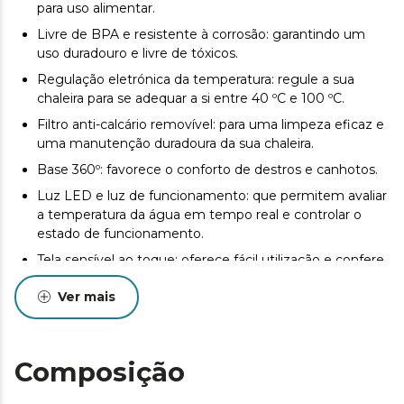
para uso alimentar.
Livre de BPA e resistente à corrosão: garantindo um
uso duradouro e livre de tóxicos.
Regulação eletrónica da temperatura: regule a sua
chaleira para se adequar a si entre 40 ºC e 100 ºC.
Filtro anti-calcário removível: para uma limpeza eficaz e
uma manutenção duradoura da sua chaleira.
Base 360º: favorece o conforto de destros e canhotos.
Luz LED e luz de funcionamento: que permitem avaliar
a temperatura da água em tempo real e controlar o
estado de funcionamento.
Tela sensível ao toque: oferece fácil utilização e confere
à sua chaleira um design elegante e moderno.
Ver mais
Desligamento automático: reforça a segurança e
garante economia de energia.
Composição