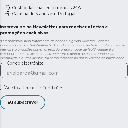
Gestão das suas encomendas 24/7
Garantia de 3 anos em Portugal
Inscreva-se na Newsletter para receber ofertas e
promoções exclusivas.
*O responsável pelo tratamento de dados é o grupo Cecotec (Cecotec
Innovaciones S.L. e Solotriatlon S.L.), sendo a finalidade do tratamento o envio de
ofertas e promoções das empresas do grupo. A base de legitimidade é o
consentimento explícito e o utilizador tem o direito de acesso, retificação,
eliminação e outros direitos, tal como indicado no nosso
Política de privacidade
Correo electrónico
Aceito a
Termos e Condições
Eu subscrevo!