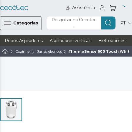
Assistência
Pesquisar na Cecotec
Categorias
PT
...
Robôs Aspiradores
Aspiradores verticais
Eletrodoméstic
Cozinhe
Jarros elétricos
ThermoSense 600 Touch White