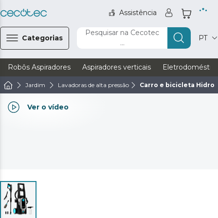
Assistência
Pesquisar na Cecotec
Categorias
PT
...
Robôs Aspiradores
Aspiradores verticais
Eletrodoméstic
Jardim
Lavadoras de alta pressão
Carro e bicicleta Hidro
Ver o vídeo