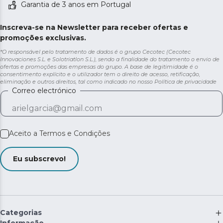
Garantia de 3 anos em Portugal
Inscreva-se na Newsletter para receber ofertas e
promoções exclusivas.
*O responsável pelo tratamento de dados é o grupo Cecotec (Cecotec
Innovaciones S.L. e Solotriatlon S.L.), sendo a finalidade do tratamento o envio de
ofertas e promoções das empresas do grupo. A base de legitimidade é o
consentimento explícito e o utilizador tem o direito de acesso, retificação,
eliminação e outros direitos, tal como indicado no nosso
Política de privacidade
Correo electrónico
Aceito a
Termos e Condições
Eu subscrevo!
Categorias