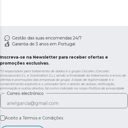
Gestão das suas encomendas 24/7
Garantia de 3 anos em Portugal
Inscreva-se na Newsletter para receber ofertas e
promoções exclusivas.
*O responsável pelo tratamento de dados é o grupo Cecotec (Cecotec
Innovaciones S.L. e Solotriatlon S.L.), sendo a finalidade do tratamento o envio de
ofertas e promoções das empresas do grupo. A base de legitimidade é o
consentimento explícito e o utilizador tem o direito de acesso, retificação,
eliminação e outros direitos, tal como indicado no nosso
Política de privacidade
Correo electrónico
Aceito a
Termos e Condições