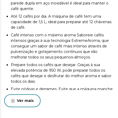
parede dupla em aço inoxidável é ideal para manter o
café quente.
Até 12 cafés por dia. A máquina de café tem uma
capacidade de 1,5 L, ideal para preparar até 12 chávenas
de café.
Café intenso com o máximo aroma Saboreie cafés
intensos graças à sua tecnologia ExtremeAroma, que
consegue um sabor de café mais intenso através de
pulverização e gotejamento contínuos que irão
melhorar todos os seus pequenos-almoços.
Prepare todos os cafés que desejar. Graças à sua
elevada potência de 950 W, pode preparar todos os
cafés que desejar e desfrutar do melhor aroma e sabor
todos os dias.
Evite nódoas e derrames. Evite que a máquina manche
ou derrame líquidos quando o jarro é retirado graças a
sua funçāo antigotejamento
Ver mais
Utilização intuitiva. Incorpora um botão para
ligar/desligar e um indicador do nível de água na parte