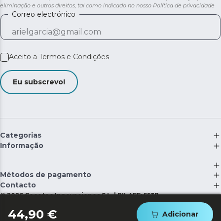
eliminação e outros direitos, tal como indicado no nosso
Política de privacidade
Correo electrónico
Aceito a
Termos e Condições
Eu subscrevo!
Categorias
Informação
Métodos de pagamento
Contacto
©
2026
Cecotec Innovaciones S.L. | RII-AEE: 5537
44,90 €
Adicionar