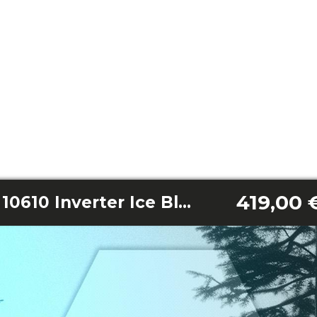
419,00 
Bolero DressCode 10610 Inverter Ice Blue A