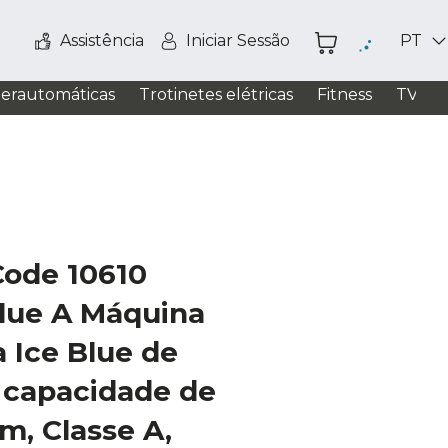
Assistência
Iniciar Sessão
PT
perautomáticas
Trotinetes elétricas
Fitness
TV / S
Code 10610
Blue A Máquina
a Ice Blue de
, capacidade de
m, Classe A,