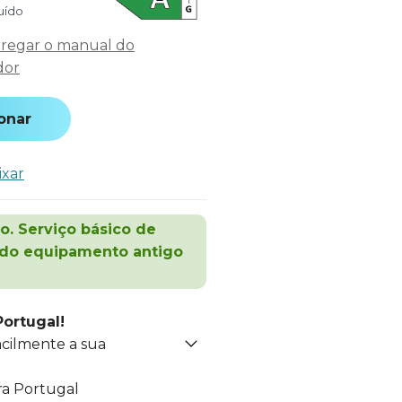
luído
regar o manual do
dor
onar
ixar
o. Serviço básico de
 do equipamento antigo
Portugal!
acilmente a sua
ra Portugal