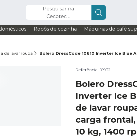
Pesquisar na
Cecotec ...
domésticos
Robôs de cozinha
Máquinas de café su
a de lavar roupa
Bolero DressCode 10610 Inverter Ice Blue A
Referência: 01932
Bolero Dress
Inverter Ice 
de lavar roup
carga frontal
10 kg, 1400 rp