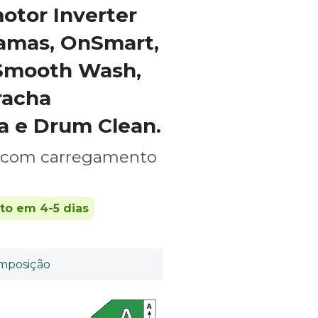
otor Inverter
ramas, OnSmart,
 Smooth Wash,
racha
a e Drum Clean.
r com carregamento
ito em 4-5 dias
mposição