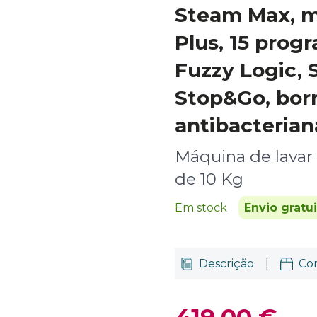
Steam Max, m
Plus, 15 prog
Fuzzy Logic,
Stop&Go, bor
antibacterian
Máquina de lava
de 10 Kg
Em stock
Envio gratu
Descrição
|
Co
419,00 €