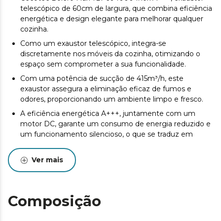
telescópico de 60cm de largura, que combina eficiência
energética e design elegante para melhorar qualquer
cozinha.
Como um exaustor telescópico, integra-se
discretamente nos móveis da cozinha, otimizando o
espaço sem comprometer a sua funcionalidade.
Com uma potência de sucção de 415m³/h, este
exaustor assegura a eliminação eficaz de fumos e
odores, proporcionando um ambiente limpo e fresco.
A eficiência energética A+++, juntamente com um
motor DC, garante um consumo de energia reduzido e
um funcionamento silencioso, o que se traduz em
poupança e comodidade.
O painel de controlo SS Touch oferece uma interação
Ver mais
intuitiva e moderna, enquanto o acabamento em aço
inoxidável garante durabilidade e um aspeto sofisticado.
Com três níveis de velocidade, pode ajustar a potência
Composição
de sucção de acordo com as suas necessidades,
oferecendo flexibilidade durante a confeção.