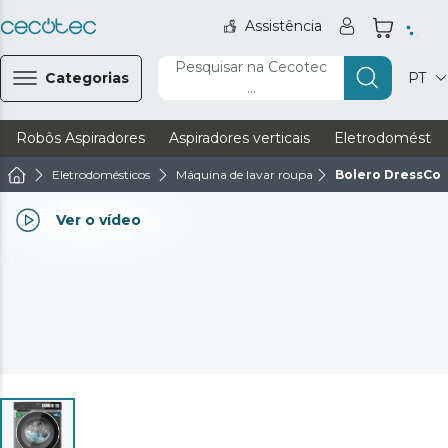
Assistência
Pesquisar na Cecotec
Categorias
PT
...
Robôs Aspiradores
Aspiradores verticais
Eletrodoméstic
Eletrodomésticos
Máquina de lavar roupa
Bolero DressCod
Ver o vídeo