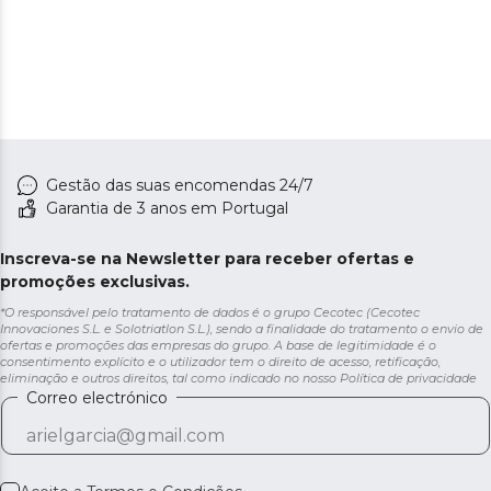
Gestão das suas encomendas 24/7
Garantia de 3 anos em Portugal
Inscreva-se na Newsletter para receber ofertas e
promoções exclusivas.
*O responsável pelo tratamento de dados é o grupo Cecotec (Cecotec
Innovaciones S.L. e Solotriatlon S.L.), sendo a finalidade do tratamento o envio de
ofertas e promoções das empresas do grupo. A base de legitimidade é o
consentimento explícito e o utilizador tem o direito de acesso, retificação,
eliminação e outros direitos, tal como indicado no nosso
Política de privacidade
Correo electrónico