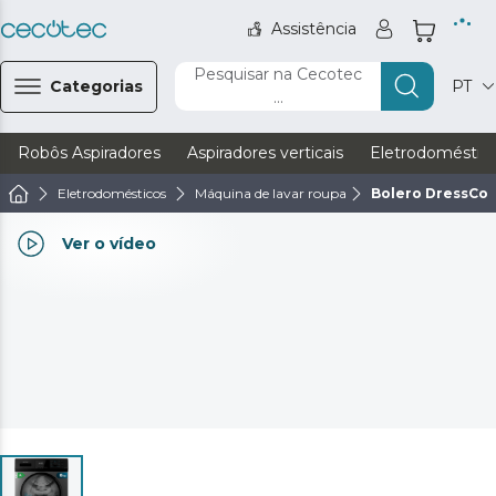
Assistência
Pesquisar na Cecotec
Categorias
PT
...
Robôs Aspiradores
Aspiradores verticais
Eletrodoméstic
Eletrodomésticos
Máquina de lavar roupa
Bolero DressCod
Ver o vídeo