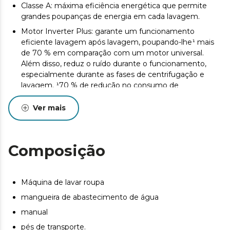
Classe A: máxima eficiência energética que permite
grandes poupanças de energia em cada lavagem.
Motor Inverter Plus: garante um funcionamento
eficiente lavagem após lavagem, poupando-lhe¹ mais
de 70 % em comparação com um motor universal.
Além disso, reduz o ruído durante o funcionamento,
especialmente durante as fases de centrifugação e
lavagem. ¹70 % de redução no consumo de
eletricidade, com base na comparação de etiquetas
energéticas dos modelos Bolero DressCode com
Ver mais
motor Inverter e os Bolero DressCode sem motor
Inverter.
SteamMax: envolve a roupa com vapor para penetrar
Composição
eficazmente em cada peça de roupa e esterilizar e
remover quaisquer nódoas e odores.
Drum Clean: o tambor limpa-se a si próprio para evitar a
Máquina de lavar roupa
acumulação de bactérias. Livre de sujidade e maus
mangueira de abastecimento de água
odores.
manual
Allergy Care: programa selecionável que esteriliza a
roupa com vapor e com água a altas temperaturas.
pés de transporte.