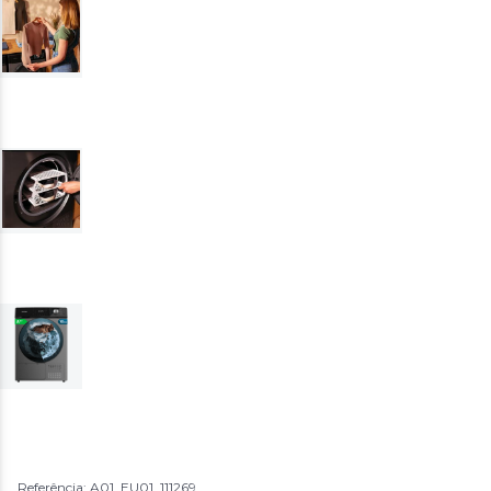
Referência: A01_EU01_111269