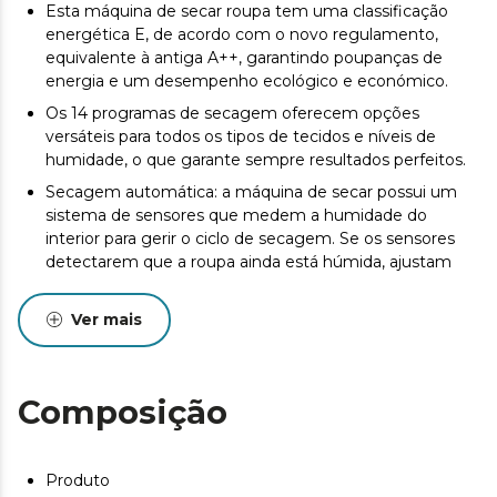
Esta máquina de secar roupa tem uma classificação
energética E, de acordo com o novo regulamento,
equivalente à antiga A++, garantindo poupanças de
energia e um desempenho ecológico e económico.
Os 14 programas de secagem oferecem opções
versáteis para todos os tipos de tecidos e níveis de
humidade, o que garante sempre resultados perfeitos.
Secagem automática: a máquina de secar possui um
sistema de sensores que medem a humidade do
interior para gerir o ciclo de secagem. Se os sensores
detectarem que a roupa ainda está húmida, ajustam
automaticamente o tempo para uma secagem óptima
e eficiente.
Ver mais
A função SpaCare esteriliza a roupa a vapor durante a
secagem. Graças à função de vapor, as suas peças de
roupa ficarão livres de bactérias, proporcionando uma
Composição
limpeza completa da sua roupa.
Reduz ao mínimo os vincos nas roupas. Engomar fácil:
esta função não só elimina a humidade, como também
Produto
reduz os vincos, o que facilita a passagem a ferro.