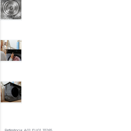
Referência: A01_EU01_111265