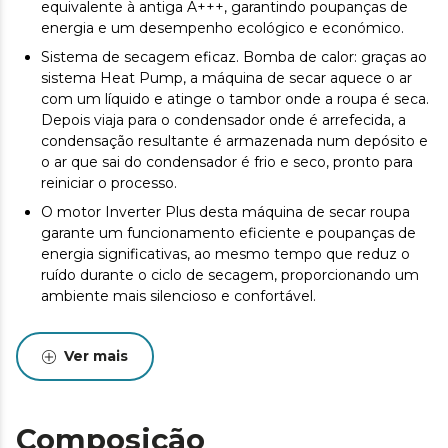
equivalente à antiga A+++, garantindo poupanças de
energia e um desempenho ecológico e económico.
Sistema de secagem eficaz. Bomba de calor: graças ao
sistema Heat Pump, a máquina de secar aquece o ar
com um líquido e atinge o tambor onde a roupa é seca.
Depois viaja para o condensador onde é arrefecida, a
condensação resultante é armazenada num depósito e
o ar que sai do condensador é frio e seco, pronto para
reiniciar o processo.
O motor Inverter Plus desta máquina de secar roupa
garante um funcionamento eficiente e poupanças de
energia significativas, ao mesmo tempo que reduz o
ruído durante o ciclo de secagem, proporcionando um
ambiente mais silencioso e confortável.
Controlo total com um simples cliques. Full Touch
Control: programe a sua máquina de secar roupa de
Ver mais
uma forma mais confortável e intuitiva.
Secagem à medida de cada tipo de tecido. 15
programas concebidos para oferecer cuidados
Composição
específicos para cada tipo de tecido, consegue uma