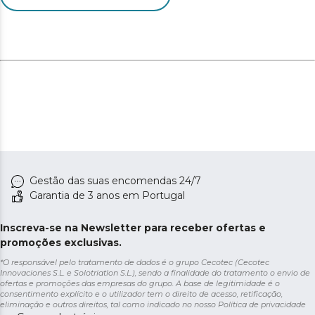
esta função, que elimina os sons do secador.
Programe o início de cada lavagem. Início retardado:
selecione a hora a que pretende que o ciclo de
secagem comece, para que a sua roupa esteja pronta
quando precisar dela.
Bloqueio do painel de controlo. KidLock: evita a
utilização indesejada e protege o funcionamento
programado, o que impede que crianças pequenas o
modifiquem.
Gestão das suas encomendas 24/7
Garantia de 3 anos em Portugal
Inscreva-se na Newsletter para receber ofertas e
promoções exclusivas.
*O responsável pelo tratamento de dados é o grupo Cecotec (Cecotec
Innovaciones S.L. e Solotriatlon S.L.), sendo a finalidade do tratamento o envio de
ofertas e promoções das empresas do grupo. A base de legitimidade é o
consentimento explícito e o utilizador tem o direito de acesso, retificação,
eliminação e outros direitos, tal como indicado no nosso
Política de privacidade