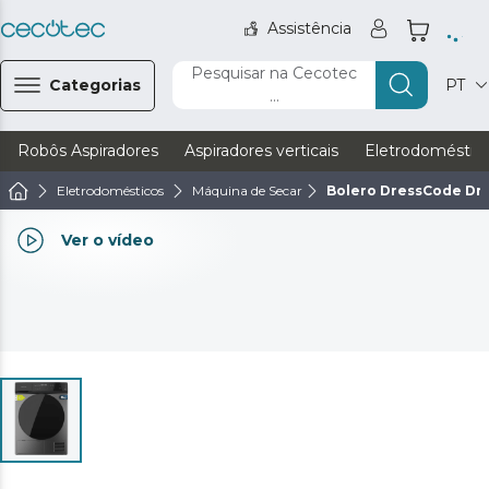
Assistência
Pesquisar na Cecotec
Categorias
PT
...
Robôs Aspiradores
Aspiradores verticais
Eletrodoméstic
Eletrodomésticos
Máquina de Secar
Bolero DressCode Dry
Ver o vídeo