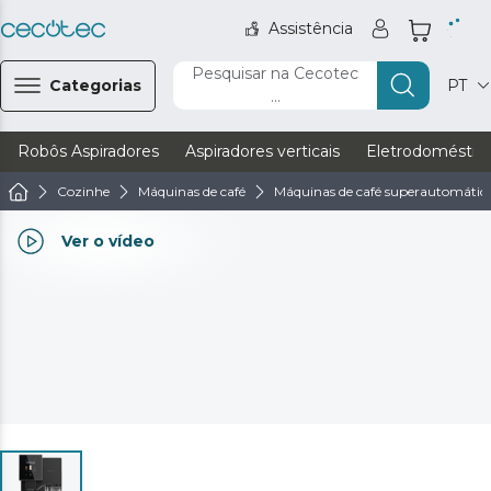
Assistência
Pesquisar na Cecotec
Categorias
PT
...
Robôs Aspiradores
Aspiradores verticais
Eletrodoméstic
Cozinhe
Máquinas de café
Máquinas de café superautomátic
Ver o vídeo