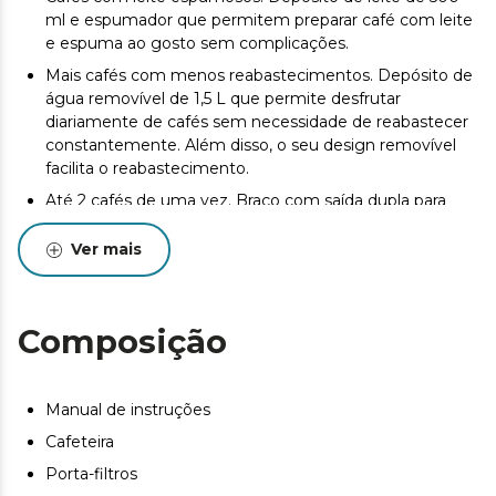
ml e espumador que permitem preparar café com leite
e espuma ao gosto sem complicações.
Mais cafés com menos reabastecimentos. Depósito de
água removível de 1,5 L que permite desfrutar
diariamente de cafés sem necessidade de reabastecer
constantemente. Além disso, o seu design removível
facilita o reabastecimento.
Até 2 cafés de uma vez. Braço com saída dupla para
preparar dois cafés ao mesmo tempo, poupando
tempo sem perder eficácia na preparação.
Ver mais
Elegante e resistente. Design em aço escurecido e
plástico.
Composição
Fácil limpeza. Bandeja de gotejamento removível que
permite eliminar os restos de café sem complicações.
Aquece as chávenas. Superfície de aquecimento de
Manual de instruções
chávenas que permite ter a chávena à temperatura
perfeita para prolongar o sabor.
Cafeteira
Aquecimento rápido. 1350 W de potência: prepare todo
Porta-filtros
o tipo de cafés de forma rápida, conseguindo uma