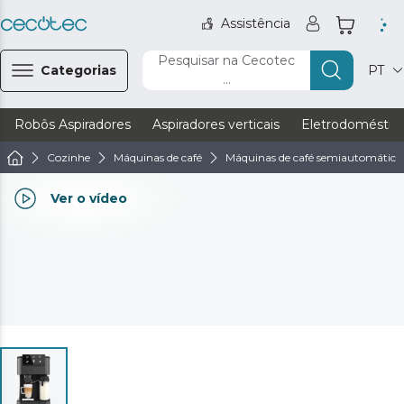
Assistência
Pesquisar na Cecotec
Categorias
PT
...
Robôs Aspiradores
Aspiradores verticais
Eletrodoméstic
Cozinhe
Máquinas de café
Máquinas de café semiautomática
Ver o vídeo