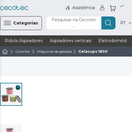
Assistência
Pesquisar na Cecotec
Categorias
PT
...
Robôs Aspiradores
Aspiradores verticais
Eletrodoméstic
Cozinhe
Máquinas de gelados
Gelacups 1800