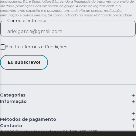
Innovaciones S.L. e Solotriatlon S.L.), sendo a finalidade do tratamento o envio de
ofertas e promoções das empresas do grupo. A base de legitimidade é o
consentimento explícito e o utilizador tem o direito de acesso, retificação,
eliminação e outros direitos, tal como indicado no nosso
Política de privacidade
Correo electrónico
Aceito a
Termos e Condições
Eu subscrevo!
Categorias
Informação
Métodos de pagamento
Contacto
©
2026
Cecotec Innovaciones S.L. | RII-AEE: 5537