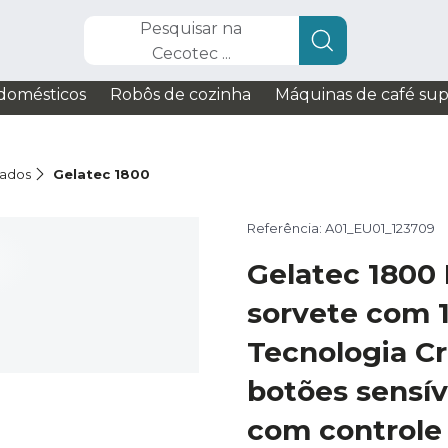
Pesquisar na
Cecotec ...
domésticos
Robôs de cozinha
Máquinas de café su
lados
Gelatec 1800
Referência: A01_EU01_123709
Gelatec 1800
sorvete com 
Tecnologia C
botões sensív
com controle 