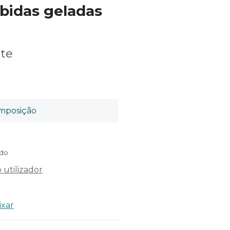
bidas geladas
te
mposição
ído
utilizador
ixar