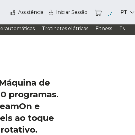
Assistência
Iniciar Sessão
PT
perautomáticas
Trotinetes elétricas
Fitness
TV / S
 Máquina de
10 programas.
reamOn e
eis ao toque
rotativo.