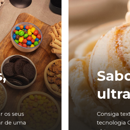
,
Sabo
ultr
r os seus 
Consiga text
ar de uma 
tecnologia 