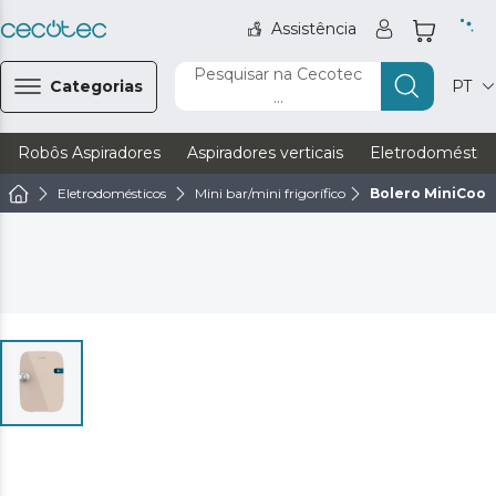
Assistência
Pesquisar na Cecotec
Categorias
PT
...
Robôs Aspiradores
Aspiradores verticais
Eletrodoméstic
Eletrodomésticos
Mini bar/mini frigorífico
Bolero MiniCool