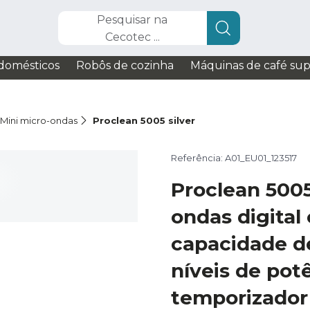
Pesquisar na
Cecotec ...
domésticos
Robôs de cozinha
Máquinas de café su
Mini micro-ondas
Proclean 5005 silver
Referência: A01_EU01_123517
Proclean 5005
ondas digital
capacidade de 
níveis de pot
temporizador