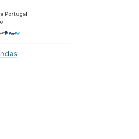
ra Portugal
to
ondas