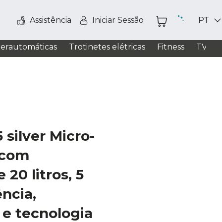
Assistência
Iniciar Sessão
PT
perautomáticas
Trotinetes elétricas
Fitness
TV / S
 silver Micro-
 com
20 litros, 5
ência,
 e tecnologia