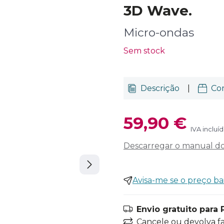
3D Wave.
Micro-ondas
Sem stock
Descrição
|
Co
59,90 €
IVA incluí
Descarregar o manual do 
Avisa-me se o preço ba
Envio gratuito para 
Cancele ou devolva f