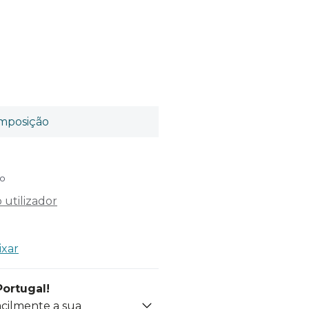
mposição
do
utilizador
ixar
Portugal!
acilmente a sua