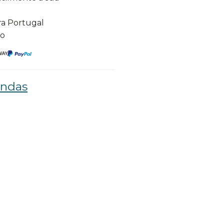
ra Portugal
to
ondas