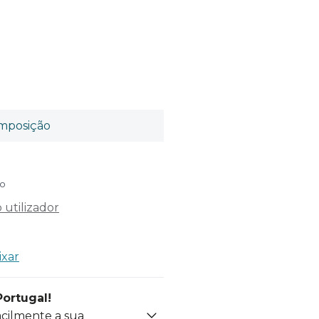
mposição
do
utilizador
ixar
Portugal!
acilmente a sua