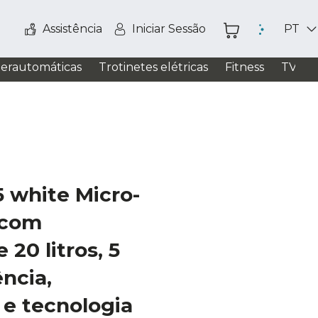
Assistência
Iniciar Sessão
PT
perautomáticas
Trotinetes elétricas
Fitness
TV / S
 white Micro-
 com
20 litros, 5
ência,
 e tecnologia