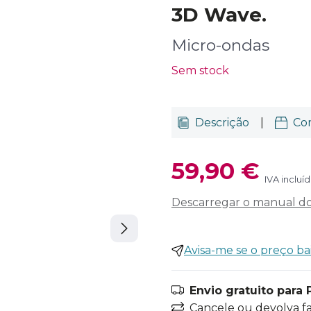
3D Wave.
Micro-ondas
Sem stock
Descrição
|
Co
59,90 €
IVA incluí
Descarregar o manual do 
Avisa-me se o preço ba
Envio gratuito para 
Cancele ou devolva f