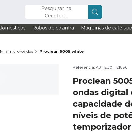
Pesquisar na
Cecotec ...
domésticos
Robôs de cozinha
Máquinas de café su
Mini micro-ondas
Proclean 5005 white
Referência: A01_EU01_121036
Proclean 5005
ondas digital
capacidade de 
níveis de pot
temporizador