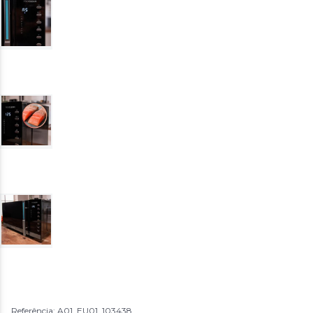
Referência: A01_EU01_103438