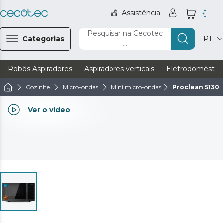
Assistência
Pesquisar na Cecotec
Categorias
PT
...
Robôs Aspiradores
Aspiradores verticais
Eletrodoméstic
Cozinhe
Micro-ondas
Mini micro-ondas
Proclean 5130
Ver o vídeo