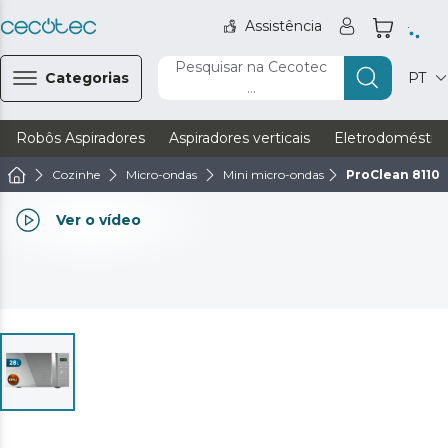
Assistência
Pesquisar na Cecotec
Categorias
PT
...
Robôs Aspiradores
Aspiradores verticais
Eletrodoméstic
Cozinhe
Micro-ondas
Mini micro-ondas
ProClean 8110 F
Ver o vídeo