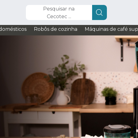
Pesquisar na
Cecotec ...
domésticos
Robôs de cozinha
Máquinas de café su