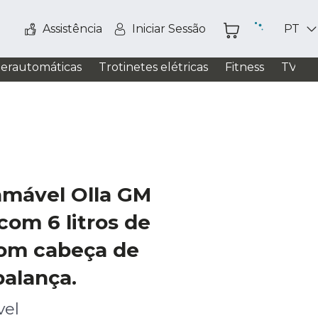
Assistência
Iniciar Sessão
PT
perautomáticas
Trotinetes elétricas
Fitness
TV / S
amável Olla GM
com 6 litros de
om cabeça de
 balança.
vel