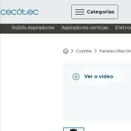
Categorias
Robôs Aspiradores
Aspiradores verticais
Eletro
Cozinhe
Panelas Ollas G
Ver o vídeo