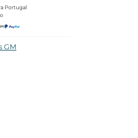
ra Portugal
to
as GM