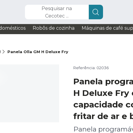
Pesquisar na
Cecotec ...
domésticos
Robôs de cozinha
Máquinas de café su
M
Panela Olla GM H Deluxe Fry
Referência: 02036
Panela progr
H Deluxe Fry 
capacidade c
fritar de ar e
Panela programá