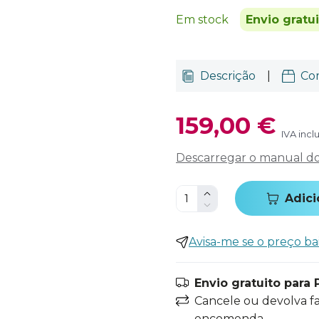
Em stock
Envio gratu
Descrição
|
Co
159,00 €
IVA incl
Descarregar o manual do 
Adici
Avisa-me se o preço ba
Envio gratuito para 
Cancele ou devolva f
encomenda.