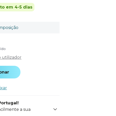
ito em 4-5 dias
mposição
uído
utilizador
onar
ixar
Portugal!
acilmente a sua