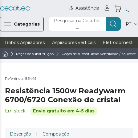
Assistência
Pesquisar na Cecotec
Categorias
PT
...
Robôs Aspiradores
Aspiradores verticais
Eletrodoméstic
Peças de substituição
Peças de substituição ventilação / aquecim
Referência: 85445
Resistência 1500w Readywarm
6700/6720 Conexão de cristal
Em stock
Envio gratuito em 4-5 dias
Descrição
|
Composição