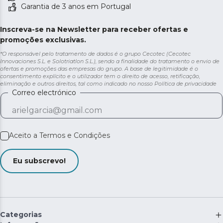
Garantia de 3 anos em Portugal
Inscreva-se na Newsletter para receber ofertas e
promoções exclusivas.
*O responsável pelo tratamento de dados é o grupo Cecotec (Cecotec
Innovaciones S.L. e Solotriatlon S.L.), sendo a finalidade do tratamento o envio de
ofertas e promoções das empresas do grupo. A base de legitimidade é o
consentimento explícito e o utilizador tem o direito de acesso, retificação,
eliminação e outros direitos, tal como indicado no nosso
Política de privacidade
Correo electrónico
Aceito a
Termos e Condições
Eu subscrevo!
Categorias