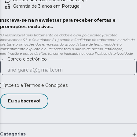
Garantia de 3 anos em Portugal
Inscreva-se na Newsletter para receber ofertas e
promoções exclusivas.
*O responsável pelo tratamento de dados é o grupo Cecotec (Cecotec
Innovaciones S.L. e Solotriatlon S.L.), sendo a finalidade do tratamento o envio de
ofertas e promoções das empresas do grupo. A base de legitimidade é o
consentimento explícito e o utilizador tem o direito de acesso, retificação,
eliminação e outros direitos, tal como indicado no nosso
Política de privacidade
Correo electrónico
Aceito a
Termos e Condições
Eu subscrevo!
Categorias