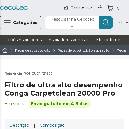
Assistência
Pesquisar na Cecotec
Categorias
PT
...
Robôs Aspiradores
Aspiradores verticais
Eletrodoméstic
Peças de substituição
Peças de substituição aspiração
Peças d
Referência: R01_EU01_121966
Filtro de ultra alto desempenho
Conga Carpetclean 20000 Pro
Em stock
Envio gratuito em 4-5 dias
Descrição
|
Composição