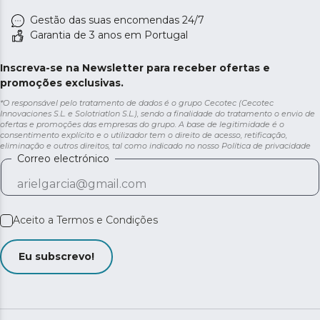
Gestão das suas encomendas 24/7
Garantia de 3 anos em Portugal
Inscreva-se na Newsletter para receber ofertas e
promoções exclusivas.
*O responsável pelo tratamento de dados é o grupo Cecotec (Cecotec
Innovaciones S.L. e Solotriatlon S.L.), sendo a finalidade do tratamento o envio de
ofertas e promoções das empresas do grupo. A base de legitimidade é o
consentimento explícito e o utilizador tem o direito de acesso, retificação,
eliminação e outros direitos, tal como indicado no nosso
Política de privacidade
Correo electrónico
Aceito a
Termos e Condições
Eu subscrevo!