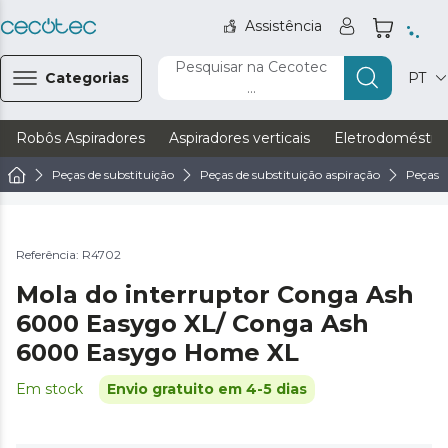
Assistência
Pesquisar na Cecotec
Categorias
PT
...
Robôs Aspiradores
Aspiradores verticais
Eletrodoméstic
Peças de substituição
Peças de substituição aspiração
Peças d
Referência: R4702
Mola do interruptor Conga Ash
6000 Easygo XL/ Conga Ash
6000 Easygo Home XL
Em stock
Envio gratuito em 4-5 dias