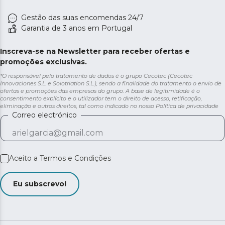
Gestão das suas encomendas 24/7
Garantia de 3 anos em Portugal
Inscreva-se na Newsletter para receber ofertas e
promoções exclusivas.
*O responsável pelo tratamento de dados é o grupo Cecotec (Cecotec
Innovaciones S.L. e Solotriatlon S.L.), sendo a finalidade do tratamento o envio de
ofertas e promoções das empresas do grupo. A base de legitimidade é o
consentimento explícito e o utilizador tem o direito de acesso, retificação,
eliminação e outros direitos, tal como indicado no nosso
Política de privacidade
Correo electrónico
Aceito a
Termos e Condições
Eu subscrevo!