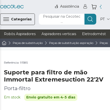
Assistência
Pesquisar na Cecotec
Categorias
PT
...
Robôs Aspiradores
Aspiradores verticais
Eletrodoméstic
Peças de substituição
Peças de substituição aspiração
Peças d
Referência: 91585
Suporte para filtro de mão
Immortal Extremesuction 22'2V
Porta-filtro
Em stock
Envio gratuito em 4-5 dias