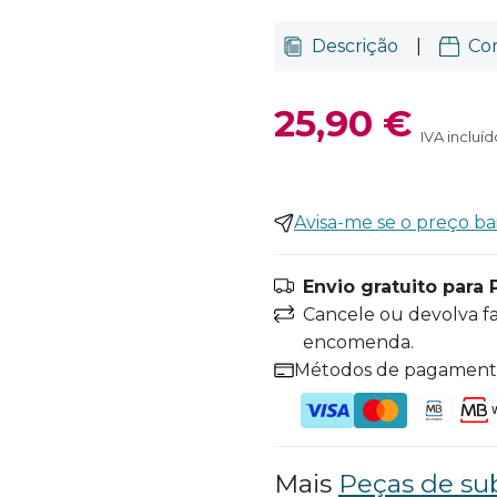
Descrição
|
Co
25,90 €
IVA incluíd
Avisa-me se o preço ba
Envio gratuito para 
Cancele ou devolva f
encomenda.
Métodos de pagamen
Mais
Peças de sub