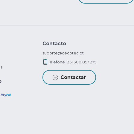
Contacto
suporte@cecotec.pt
Telefone
+351 300 057 275
os
Contactar
o