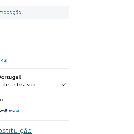
mposição
o
ixar
Portugal!
acilmente a sua
to
stituição