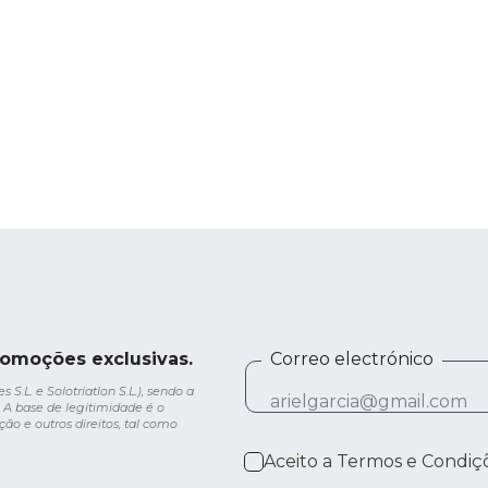
romoções exclusivas.
Correo electrónico
.L. e Solotriatlon S.L.), sendo a
 A base de legitimidade é o
ção e outros direitos, tal como
Aceito a
Termos e Condiç