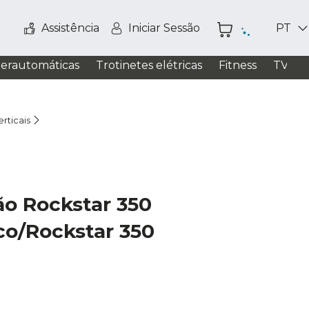
Assistência
Iniciar Sessão
PT
perautomáticas
Trotinetes elétricas
Fitness
TV / S
rticais
ão Rockstar 350
sco/Rockstar 350