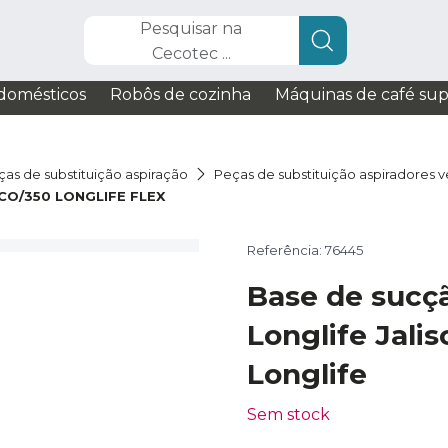
Pesquisar na
Cecotec ...
domésticos
Robôs de cozinha
Máquinas de café su
ças de substituição aspiração
Peças de substituição aspiradores ve
CO/350 LONGLIFE FLEX
Referência: 76445
Base de sucç
Longlife Jali
Longlife
Sem stock