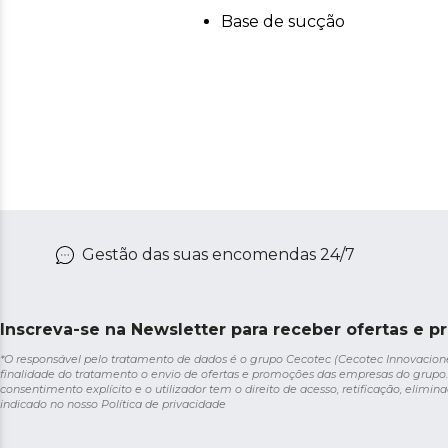
Base de sucção
Gestão das suas encomendas 24/7
Inscreva-se na Newsletter para receber ofertas e p
*O responsável pelo tratamento de dados é o grupo Cecotec (Cecotec Innovaciones S
finalidade do tratamento o envio de ofertas e promoções das empresas do grupo.
consentimento explícito e o utilizador tem o direito de acesso, retificação, elimina
indicado no nosso
Política de privacidade