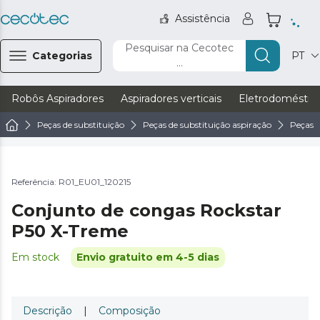
Assistência
Pesquisar na Cecotec
Categorias
PT
...
Robôs Aspiradores
Aspiradores verticais
Eletrodoméstic
Peças de substituição
Peças de substituição aspiração
Peças d
Referência: R01_EU01_120215
Conjunto de congas Rockstar
P50 X-Treme
Em stock
Envio gratuito em 4-5 dias
Descrição
|
Composição