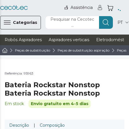
Assistência
Pesquisar na Cecotec
Categorias
PT
...
Robôs Aspiradores
Aspiradores verticais
Eletrodoméstic
Peças de substituição
Peças de substituição aspiração
Peças d
Referência: 95963
Bateria Rockstar Nonstop
Bateria Rockstar Nonstop
Em stock
Envio gratuito em 4-5 dias
Descrição
|
Composição