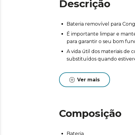
Descrição
Bateria removível para Cong
É importante limpar e mant
para garantir o seu bom fu
A vida útil dos materiais d
substituídos quando estive
Ver mais
Composição
Bateria