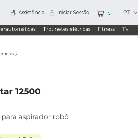
Assistência
Iniciar Sessão
PT
perautomáticas
Trotinetes elétricas
Fitness
TV / S
rticais
tar 12500
 para aspirador robô