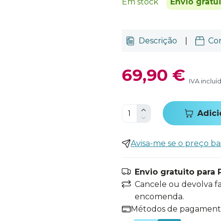
Em stock
Envio gratu
Descrição
|
Co
69,90 €
IVA incluí
Adici
Avisa-me se o preço ba
Envio gratuito para 
Cancele ou devolva f
encomenda.
Métodos de pagamen