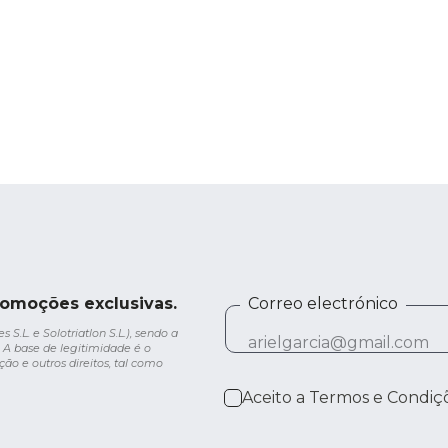
romoções exclusivas.
Correo electrónico
.L. e Solotriatlon S.L.), sendo a
 A base de legitimidade é o
ção e outros direitos, tal como
Aceito a
Termos e Condiç