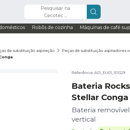
Pesquisar na
Cecotec ...
domésticos
Robôs de cozinha
Máquinas de café su
ças de substituição aspiração
Peças de substituição aspiradores ve
 Conga
Referência: A01_EU01_101329
Bateria Rocks
Stellar Conga
Bateria removível
vertical