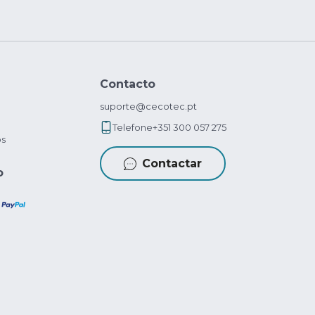
Contacto
suporte@cecotec.pt
Telefone
+351 300 057 275
os
Contactar
o