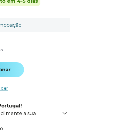
ito em 4-5 dias
mposição
do
onar
ixar
Portugal!
acilmente a sua
to