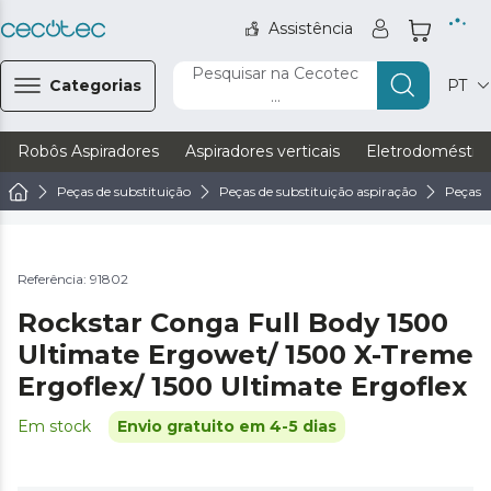
Assistência
Pesquisar na Cecotec
Categorias
PT
...
Robôs Aspiradores
Aspiradores verticais
Eletrodoméstic
Peças de substituição
Peças de substituição aspiração
Peças d
Referência: 91802
Rockstar Conga Full Body 1500
Ultimate Ergowet/ 1500 X-Treme
Ergoflex/ 1500 Ultimate Ergoflex
Em stock
Envio gratuito em 4-5 dias