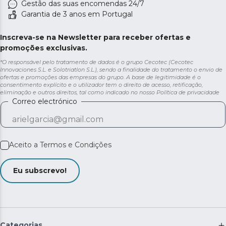
Gestão das suas encomendas 24/7
Garantia de 3 anos em Portugal
Inscreva-se na Newsletter para receber ofertas e
promoções exclusivas.
*O responsável pelo tratamento de dados é o grupo Cecotec (Cecotec
Innovaciones S.L. e Solotriatlon S.L.), sendo a finalidade do tratamento o envio de
ofertas e promoções das empresas do grupo. A base de legitimidade é o
consentimento explícito e o utilizador tem o direito de acesso, retificação,
eliminação e outros direitos, tal como indicado no nosso
Política de privacidade
Correo electrónico
Aceito a
Termos e Condições
Eu subscrevo!
Categorias