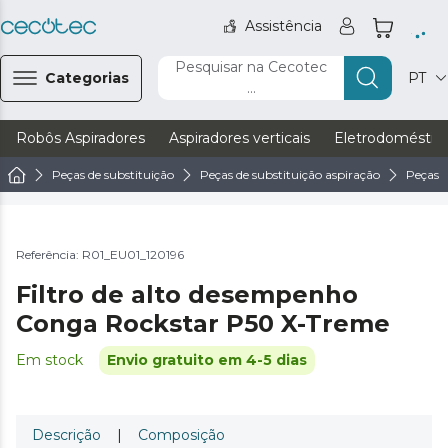
Assistência
Pesquisar na Cecotec
Categorias
PT
...
Robôs Aspiradores
Aspiradores verticais
Eletrodoméstic
Peças de substituição
Peças de substituição aspiração
Peças d
Referência: R01_EU01_120196
Filtro de alto desempenho
Conga Rockstar P50 X-Treme
Em stock
Envio gratuito em 4-5 dias
Descrição
|
Composição