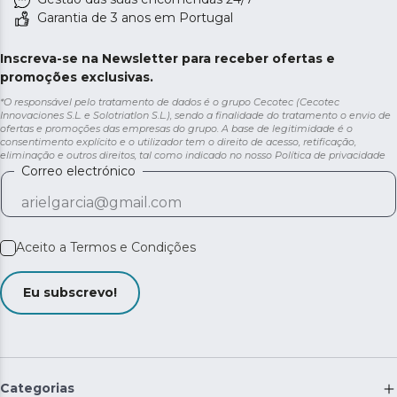
Garantia de 3 anos em Portugal
Inscreva-se na Newsletter para receber ofertas e
promoções exclusivas.
*O responsável pelo tratamento de dados é o grupo Cecotec (Cecotec
Innovaciones S.L. e Solotriatlon S.L.), sendo a finalidade do tratamento o envio de
ofertas e promoções das empresas do grupo. A base de legitimidade é o
consentimento explícito e o utilizador tem o direito de acesso, retificação,
eliminação e outros direitos, tal como indicado no nosso
Política de privacidade
Correo electrónico
Aceito a
Termos e Condições
Eu subscrevo!
Categorias