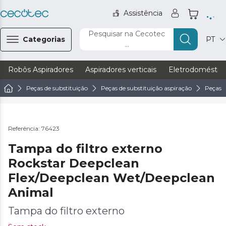
Assistência
Pesquisar na Cecotec
Categorias
PT
...
Robôs Aspiradores
Aspiradores verticais
Eletrodoméstic
Peças de substituição
Peças de substituição aspiração
Peças d
Referência: 76423
Tampa do filtro externo
Rockstar Deepclean
Flex/Deepclean Wet/Deepclean
Animal
Tampa do filtro externo