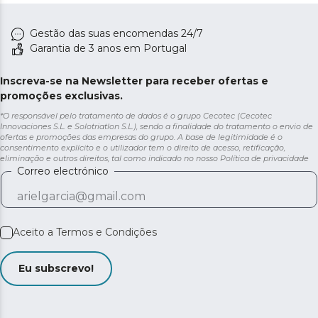
Gestão das suas encomendas 24/7
Garantia de 3 anos em Portugal
Inscreva-se na Newsletter para receber ofertas e
promoções exclusivas.
*O responsável pelo tratamento de dados é o grupo Cecotec (Cecotec
Innovaciones S.L. e Solotriatlon S.L.), sendo a finalidade do tratamento o envio de
ofertas e promoções das empresas do grupo. A base de legitimidade é o
consentimento explícito e o utilizador tem o direito de acesso, retificação,
eliminação e outros direitos, tal como indicado no nosso
Política de privacidade
Correo electrónico
Aceito a
Termos e Condições
Eu subscrevo!