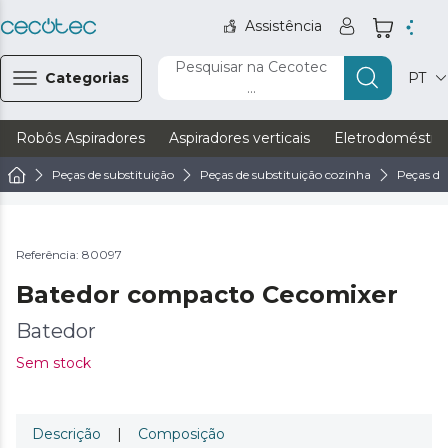
Assistência
Pesquisar na Cecotec
Categorias
PT
...
Robôs Aspiradores
Aspiradores verticais
Eletrodoméstic
Peças de substituição
Peças de substituição cozinha
Peças de
Referência: 80097
Batedor compacto Cecomixer
Batedor
Sem stock
Descrição
|
Composição